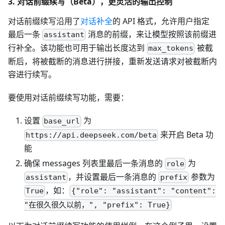
3. 对话前缀续写（Beta），更灵活的输出控制
对话前缀续写沿用了
对话补全
的 API 格式，允许用户指定
最后一条
消息的前缀，来让模型按照该前缀进
assistant
行补全。该功能也可用于输出长度达到
被截
max_tokens
断后，将被截断的消息进行拼接，重新发送请求对被截断内
容进行续写。
要使用对话前缀续写功能，需要：
设置
为
base_url
来开启 Beta 功
https://api.deepseek.com/beta
能
确保 messages 列表里最后一条消息的
为
role
，并设置最后一条消息的
参数为
assistant
prefix
，如：
True
{"role": "assistant": "content":
"在很久很久以前，", "prefix": True}