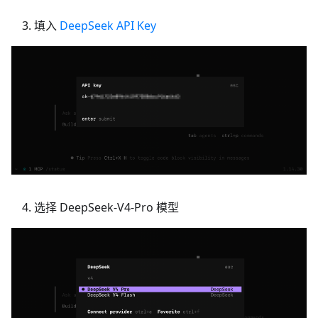
填入
DeepSeek API Key
选择 DeepSeek-V4-Pro 模型