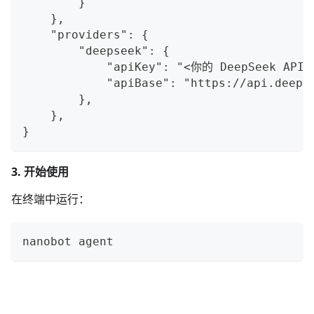
        }
    },
    "providers": {
        "deepseek": {
            "apiKey": "<你的 DeepSeek API 
            "apiBase": "https://api.deeps
        },
    },
}
3. 开始使用
在终端中运行：
nanobot agent