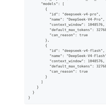
      "models": [
        {
          "id": "deepseek-v4-pro",
          "name": "DeepSeek-V4-Pro",
          "context_window": 1048576,
          "default_max_tokens": 3276
          "can_reason": true
        },
        {
          "id": "deepseek-v4-flash",
          "name": "DeepSeek-V4-Flash
          "context_window": 1048576,
          "default_max_tokens": 3276
          "can_reason": true
        }
      ]
    }
  }
}