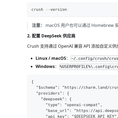
crush --version
注意：
macOS 用户也可以通过 Homebrew 
2. 配置 DeepSeek 供应商
Crush 支持通过 OpenAI 兼容 API 添加自定
Linux / macOS
：
~/.config/crush/cru
Windows
：
%USERPROFILE%\.config\cr
{
  "$schema": "https://charm.land/cru
  "providers": {
    "deepseek": {
      "type": "openai-compat",
      "base_url": "https://api.deeps
      "api_key": "$DEEPSEEK_API_KEY"