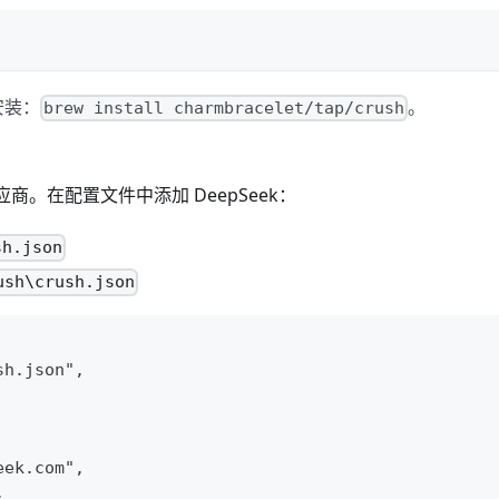
安装：
。
brew install charmbracelet/tap/crush
义供应商。在配置文件中添加 DeepSeek：
sh.json
ush\crush.json
sh.json",
eek.com",
,