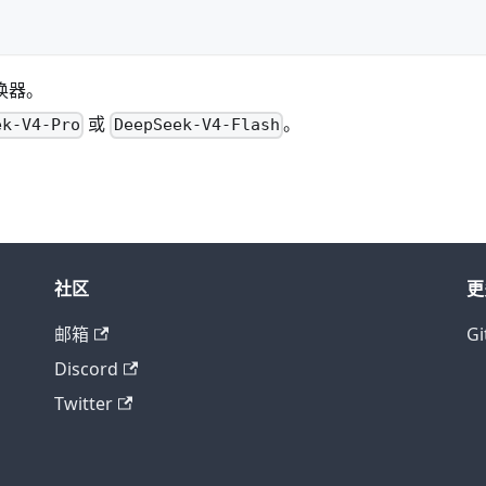
换器。
或
。
ek-V4-Pro
DeepSeek-V4-Flash
社区
更
邮箱
Gi
Discord
Twitter